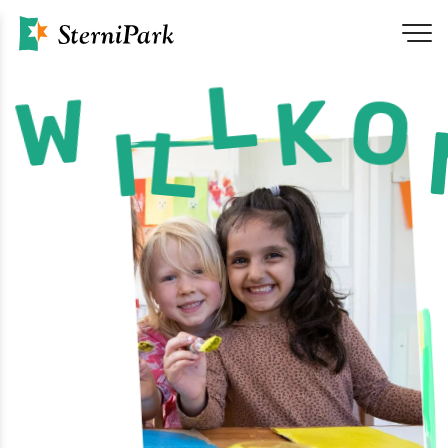
L
W
O
K
L
I