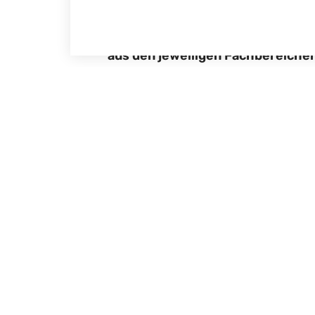
Wir beantworten Ihnen gerne Ihr
aus den jeweiligen Fachbereichen
In der Geschäftsstelle in Hamburg s
Dr. Jürgen Moysich
, Geschäfts
Heidi Kaiser
, Geschäftsführerin
Leila Moysich
, Geschäftsführeri
Claudia Hendrischke
Christel Hebenbrock
Dr. Danuta Weigelt
, Qualitätsm