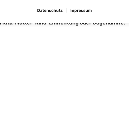
Datenschutz
Impressum
e Fragen, kümmern uns um Ihre Anliegen oder verbi
 Kita, Mutter-Kind-Einrichtung oder Jugendhilfe.
ind für Sie da:
führer
n
anagement