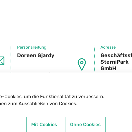
Personalleitung
Adresse
Doreen Gjardy
Geschäftsst
SterniPark
GmbH
personal@sternipark.de
Baakenallee 35
20457 Hamburg
e-Cookies, um die Funktionalität zu verbessern.
nen zum Ausschließen von Cookies.
Mit Cookies
Ohne Cookies
zt in der Baakenallee 35 (HafenCity) sowie in Satr