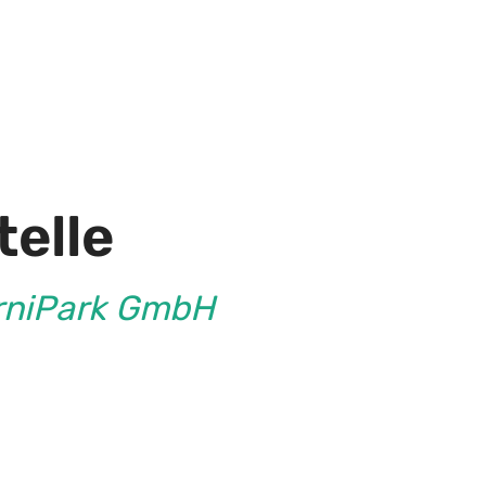
elle
erniPark GmbH