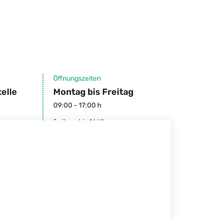
Öffnungszeiten
elle
Montag bis Freitag
09:00 - 17:00 h
freitags bis 16 Uhr
up in Schleswig-Holstein.