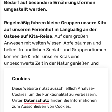
Bedarf auf besondere Ernährungsformen
umgestellt werden.
Regelmäßig fahren kleine Gruppen unsere Kita
auf unseren Ferienhof in Langballig an der
Ostsee auf Kita-Reise
. Auf dem großen
Anwesen mit weiten Wiesen, Apfelbäumen und
hellen, freundlichen Schlaf- und Gruppenräumen
können die Kinder unserer Kitas eine
unbeschwerte Zeit in der Natur genießen und
viele, neue Erfahrungen sammeln. Viele der
Kinder sind zum ersten Mal über Nacht ohne
Cookies
Eltern unterwegs und kommen gestärkt und
Diese Website nutzt ausschließlich Analyse-
„mindestens zehn Zentimeter größer“ wieder
Cookies, um die Funktionalität zu verbessern.
nach Hause.
Unter
Datenschutz
finden Sie Informationen
zum Ausschließen von Cookies.