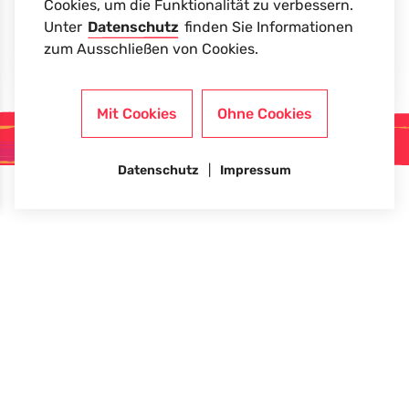
viele Spiele überlegt. Ein dickes
Cookies, um die Funktionalität zu verbessern.
Dankeschön an alle, die dieses Fest
Unter
Datenschutz
finden Sie Informationen
mit ermöglicht haben.
zum Ausschließen von Cookies.
Mit Cookies
Ohne Cookies
Kitaplatz anfragen
Datenschutz
Impressum