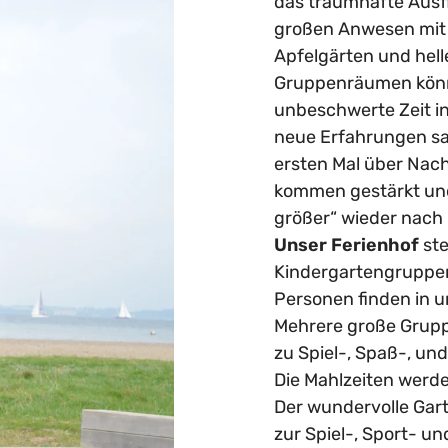
das traumhafte Ausfl
großen Anwesen mit 
Apfelgärten und hell
Gruppenräumen könne
unbeschwerte Zeit in
neue Erfahrungen sa
ersten Mal über Nac
kommen gestärkt un
größer“ wieder nach
Unser Ferienhof
ste
Kindergartengruppen 
Personen finden in 
Mehrere große Grup
zu Spiel-, Spaß-, un
Die Mahlzeiten werden
Der wundervolle Garte
zur Spiel-, Sport- un