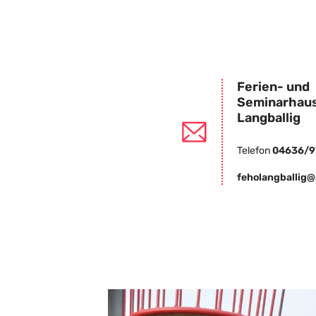
Ferien- und
Seminarhau
Langballig
Telefon
04636/9
feholangballig@