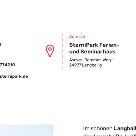
Adresse
s
SterniPark Ferien-
und Seminarhaus
Asmus-Remmer-Weg 1
774210
24977 Langballig
sternipark.de
Im schönen
Langball