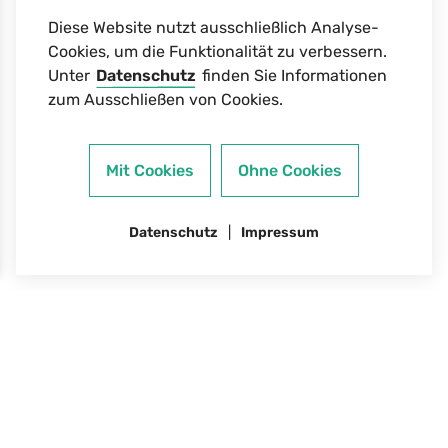
Kerstin Hamisch
Diese Website nutzt ausschließlich Analyse-
Cookies, um die Funktionalität zu verbessern.
Telefon
04633/9529526
Unter
Datenschutz
finden Sie Informationen
Mobilnummer
0151/18018807
zum Ausschließen von Cookies.
kerstin.hamisch@sternipark.de
Mit Cookies
Ohne Cookies
Adresse
Geschäftsstelle Satrup
Datenschutz
Impressum
Satrupholm 1
24986 Mittelangeln