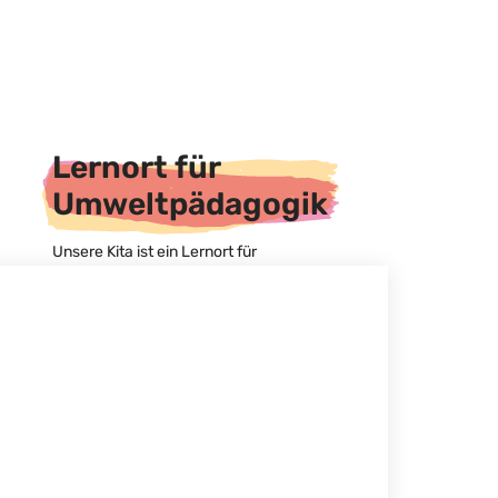
Lernort für
Umweltpädagogik
Unsere Kita ist ein Lernort für
zukunftsfähiges Denken und Handeln.
Im Betrieb achten wir auf
Nachhaltigkeit. Wir fördern bei den
Kindern Kompetenzen und Wissen über
Zusammenhänge, die für eine
umweltschonende Gestaltung ihrer
Zukunft notwendig sein werden. Gute
pädagogische Bildung für eine
nachhaltige Entwicklung ist für uns
essenziell und umfasst ökologische,