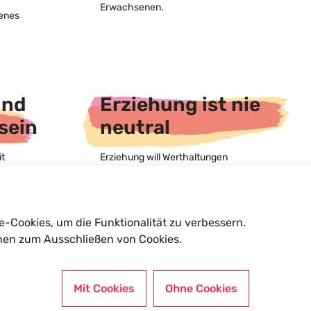
Erwachsenen.
genes
und
Erziehung ist nie
sein
neutral
it
Erziehung will Werthaltungen
d
vermitteln. Nicht die
den
Durchsetzungskraft, sondern das
liche
Vorbild ist das entscheidende
st
Werkzeug des Pädagogen. Wichtig für
e-Cookies, um die Funktionalität zu verbessern.
t
SterniPark sind Toleranz - also die
nen zum Ausschließen von Cookies.
Bereitschaft andere Meinungen und
die
Verhaltensweisen, Kulturen und
 seiner
Religionen anzuerkennen.
Mit Cookies
Ohne Cookies
er
Vorurteilsfreiheit - die Fähigkeit, nicht
in Schwarz-Weiß-Schablonen zu