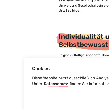
sich dabei selbständig über ihre
Umwelt und Gesellschaft ein ei
Urteil zu bilden.
Individualität 
Selbstbewusst
Es gibt vielfältige Angebote, dam
unterschiedliche Fähigkeiten un
Neigungen Berücksichtigung fin
Cookies
und unterstützt werden. Wesent
Voraussetzung für Individualität i
Diese Website nutzt ausschließlich Analys
Selbstbewusstsein. Dies entsteh
Unter
Datenschutz
finden Sie Informatio
durch die Zufriedenheit mit der
eigenen Leistung, schließt aber 
Fähigkeit ein, mit sich selbst und
Umwelt kritisch umzugehen. Ein
besonderen Stärkung des