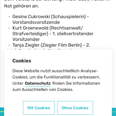
Not gehören an:
Gesine Cukrowski (Schauspielerin) -
Vorstandsvorsitzende
Kurt Groenewold (Rechtsanwalt/
Strafverteidiger) - 1. stellvertretender
Vorsitzender
Tanja Ziegler (Ziegler Film Berlin) - 2.
stellvertretende Vorsitzende
Leila Moysich (SterniPark)
Cookies
Dana Schweiger (Unternehmerin)
Michaela Rickmers (Unternehmerin/
Diese Website nutzt ausschließlich Analyse-
Chefredakteurin)
Cookies, um die Funktionalität zu verbessern.
Holger Jung (Jung von Matt, Werbeagentur)
Unter
Datenschutz
finden Sie Informationen
zum Ausschließen von Cookies.
Stifter der Stiftung
Mit Cookies
Ohne Cookies
Spenden-Konto