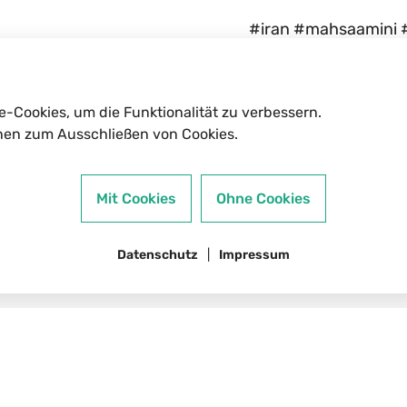
#iran #mahsaamini 
#womensupportingw
e-Cookies, um die Funktionalität zu verbessern.
nen zum Ausschließen von Cookies.
Mit Cookies
Ohne Cookies
Jobangebote
Datenschutz
Impressum
t
Presse