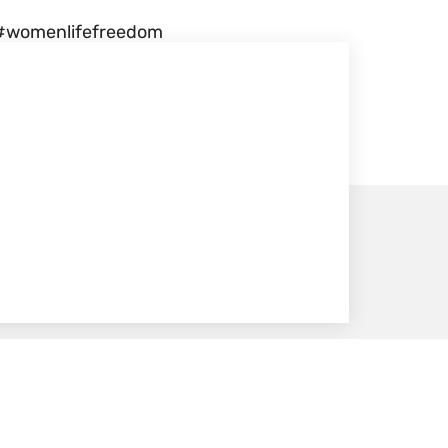
#womenlifefreedom
omen #starkefrauen