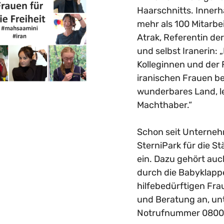
Haarschnitts. Inner
mehr als 100 Mitarbe
Atrak, Referentin de
und selbst Iranerin:
Kolleginnen und der 
iranischen Frauen ber
wunderbares Land, le
Machthaber.“
Schon seit Unterne
SterniPark für die 
ein. Dazu gehört auc
llt
durch die Babyklappe
e Inhalte angezeigt
hilfebedürftigen Fra
ungen von Youtube. Damit
tformen übermittelt
und Beratung an, un
Notrufnummer 0800/