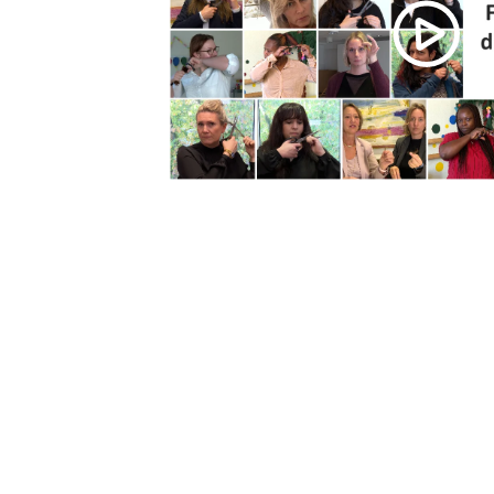
Diese Video wird von YouTube bereitgeste
Ich bin damit einverstanden, dass mir extern
werden, und akzeptiere die Nutzungsbeding
können personenbezogene Daten an Drittplat
werden.